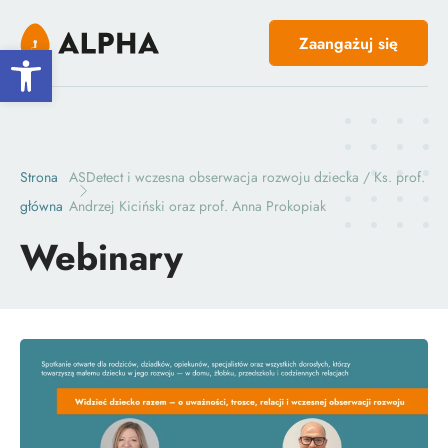
Zaangażuj się
Open toolbar
Strona
ASDetect i wczesna obserwacja rozwoju dziecka / Ks. prof.
główna
Andrzej Kiciński oraz prof. Anna Prokopiak
Webinary