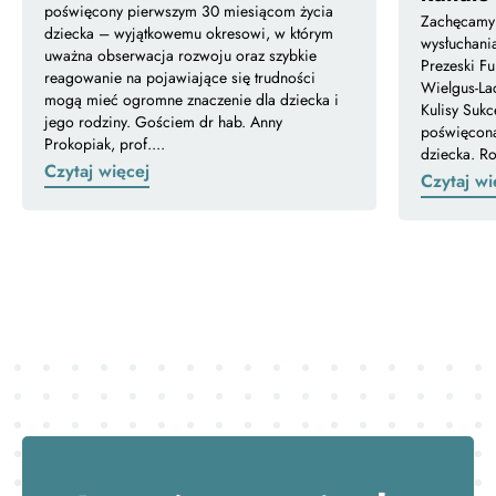
poświęcony pierwszym 30 miesiącom życia
Zachęcamy 
dziecka – wyjątkowemu okresowi, w którym
wysłuchani
uważna obserwacja rozwoju oraz szybkie
Prezeski F
reagowanie na pojawiające się trudności
Wielgus-Lac
mogą mieć ogromne znaczenie dla dziecka i
Kulisy Suk
jego rodziny. Gościem dr hab. Anny
poświęcona
Prokopiak, prof....
dziecka. R
Czytaj więcej
Czytaj wi