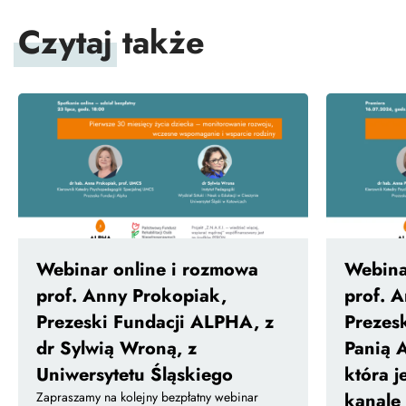
Czytaj
także
Webinar online i rozmowa
Webina
prof. Anny Prokopiak,
prof. 
Prezeski Fundacji ALPHA, z
Prezes
dr Sylwią Wroną, z
Panią 
Uniwersytetu Śląskiego
która j
Zapraszamy na kolejny bezpłatny webinar
kanale