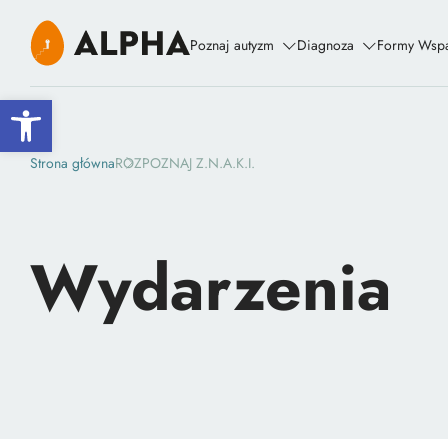
Poznaj autyzm
Diagnoza
Formy Wspa
Open toolbar
Strona główna
ROZPOZNAJ Z.N.A.K.I.
Wydarzenia