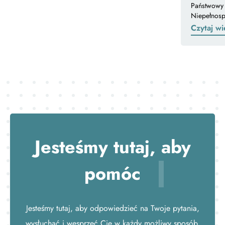
Państwowy 
Niepełnos
Czytaj wi
Jesteśmy tutaj,
aby
pomóc
Jesteśmy tutaj, aby odpowiedzieć na Twoje pytania,
wysłuchać i wesprzeć Cię w każdy możliwy sposób.