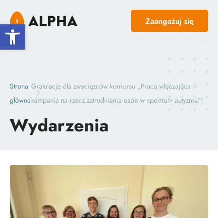
Zaangażuj się
Open toolbar
Strona
Gratulacje dla zwycięzców konkursu „Praca włączająca –
główna
kampania na rzecz zatrudniania osób w spektrum autyzmu”!
Wydarzenia