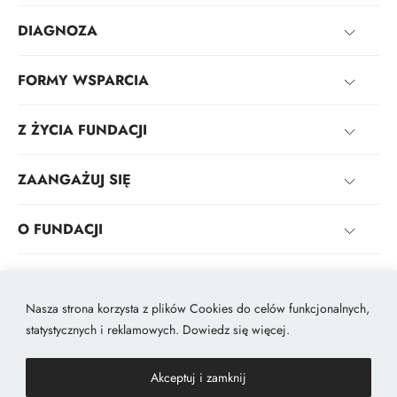
DIAGNOZA
FORMY WSPARCIA
Z ŻYCIA FUNDACJI
ZAANGAŻUJ SIĘ
O FUNDACJI
KONTAKT
Nasza strona korzysta z plików Cookies do celów funkcjonalnych,
statystycznych i reklamowych. Dowiedz się więcej.
2026 © Made with passion by
hwsdigital.pl
Polityka prywatności
Deklaracja dostępności
Akceptuj i zamknij