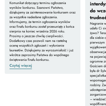
Komunikat dotyczący terminu ogłoszenia
interdy
wyników konkursu. Szanowni Państwo,
do wcz
dziękujemy za zainteresowanie konkursem oraz
trudno
za wszystkie nadesłane zgłoszenia.
Informujemy, że termin ogłoszenia wyników
Nagranie we
oraz finału konkursu został przesunięty z końca
udało Ci si
sierpnia na koniec września 2026 roku.
żywo? Tera
Prosimy o jeszcze chwilę cierpliwości.
dla siebie
Dodatkowy czas pozwoli nam na rzetelną
pierwszym 
ocenę wszystkich zgłoszeń i wyłonienie
wyjątkowem
laureatów. Dziękujemy za wyrozumiałość i już
obserwacja
wkrótce zaprosimy Państwa do wspólnego
na pojawia
świętowania finału konkursu.
ogromne zna
Czytaj więcej
Gościem dr
była dr Syl
specjalistk
wspomagani
rodziny. Z
udostępnien
zorganizow
– wiedzieć
współfinan