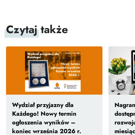
Czytaj
także
Wydział przyjazny dla
Nagrani
Każdego! Nowy termin
dostęp
ogłoszenia wyników –
rozwoj
koniec września 2026 r.
miesiąc