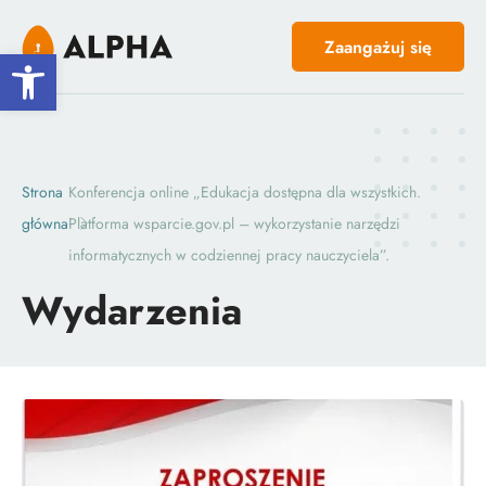
Zaangażuj się
Open toolbar
Strona
Konferencja online „Edukacja dostępna dla wszystkich.
główna
Platforma wsparcie.gov.pl – wykorzystanie narzędzi
informatycznych w codziennej pracy nauczyciela”.
Wydarzenia