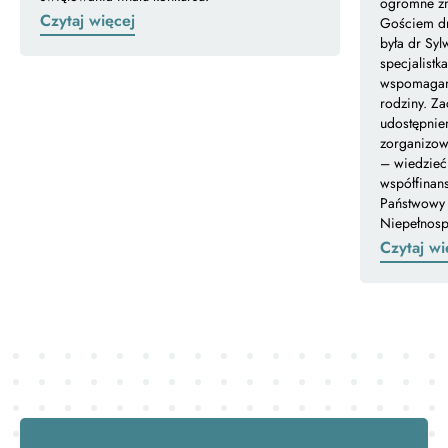
ogromne zna
Czytaj więcej
Gościem dr
była dr Syl
specjalistk
wspomagani
rodziny. Z
udostępnien
zorganizow
– wiedzieć
współfinan
Państwowy 
Niepełnos
Czytaj wi