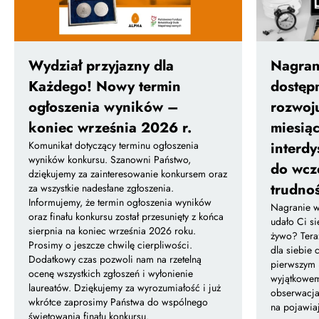
Wydział przyjazny dla
Nagrani
Każdego! Nowy termin
dostęp
ogłoszenia wyników –
rozwoj
koniec września 2026 r.
miesiąc
Komunikat dotyczący terminu ogłoszenia
interdy
wyników konkursu. Szanowni Państwo,
do wcz
dziękujemy za zainteresowanie konkursem oraz
trudno
za wszystkie nadesłane zgłoszenia.
Informujemy, że termin ogłoszenia wyników
Nagranie we
oraz finału konkursu został przesunięty z końca
udało Ci si
sierpnia na koniec września 2026 roku.
żywo? Tera
Prosimy o jeszcze chwilę cierpliwości.
dla siebie
Dodatkowy czas pozwoli nam na rzetelną
pierwszym 
ocenę wszystkich zgłoszeń i wyłonienie
wyjątkowem
laureatów. Dziękujemy za wyrozumiałość i już
obserwacja
wkrótce zaprosimy Państwa do wspólnego
na pojawia
świętowania finału konkursu.