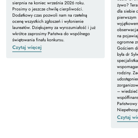
sierpnia na koniec września 2026 roku.
żywo? Tera
Prosimy o jeszcze chwilę cierpliwości.
dla siebie
Dodatkowy czas pozwoli nam na rzetelną
pierwszym 
ocenę wszystkich zgłoszeń i wyłonienie
wyjątkowem
laureatów. Dziękujemy za wyrozumiałość i już
obserwacja
wkrótce zaprosimy Państwa do wspólnego
na pojawia
świętowania finału konkursu.
ogromne zna
Czytaj więcej
Gościem dr
była dr Syl
specjalistk
wspomagani
rodziny. Z
udostępnien
zorganizow
– wiedzieć
współfinan
Państwowy 
Niepełnos
Czytaj wi