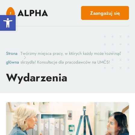
Zaangażuj się
Open toolbar
Strona
Twórzmy miejsca pracy, w których każdy może rozwinąć
główna
skrzydła! Konsultacje dla pracodawców na UMCS!
Wydarzenia