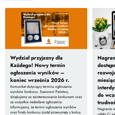
Wydział przyjazny dla
Nagrani
Każdego! Nowy termin
dostęp
ogłoszenia wyników –
rozwoj
koniec września 2026 r.
miesiąc
Komunikat dotyczący terminu ogłoszenia
interdy
wyników konkursu. Szanowni Państwo,
do wcz
dziękujemy za zainteresowanie konkursem oraz
trudno
za wszystkie nadesłane zgłoszenia.
Informujemy, że termin ogłoszenia wyników
Nagranie we
oraz finału konkursu został przesunięty z końca
udało Ci si