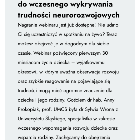
do wczesnego wykrywania
trudności neurorozwojowych
Nagranie webinaru jest już dostępne! Nie udało
Ci się uczestniczyć w spotkaniu na żywo? Teraz
możesz obejrzeć je w dogodnym dla siebie
czasie. Webinar poświęcony pierwszym 30
miesiącom życia dziecka – wyjątkowemu
okresowi, w którym uważna obserwacja rozwoju
oraz szybkie reagowanie na pojawiające się
trudności mogą mieć ogromne znaczenie dla
dziecka i jego rodziny. Gościem dr hab. Anny
Prokopiak, prof. UMCS była dr Sylwia Wrona z
Uniwersytetu Śląskiego, specjalistka w zakresie
wczesnego wspomagania rozwoju dziecka oraz
wsparcia rodziny. Zachęcamy do obejrzenia