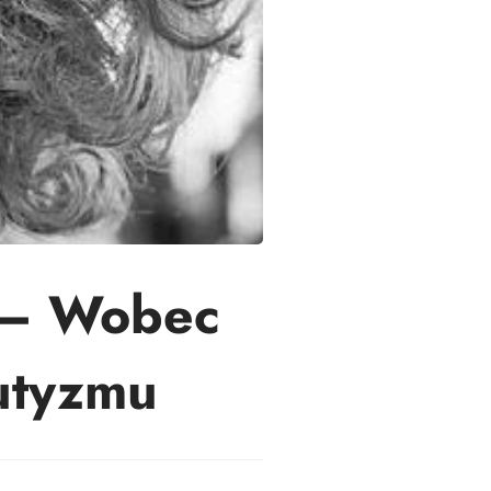
 – Wobec
utyzmu