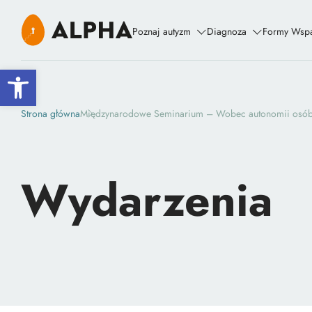
Poznaj autyzm
Diagnoza
Formy Wspa
Open toolbar
Strona główna
Międzynarodowe Seminarium – Wobec autonomii osób 
Wydarzenia