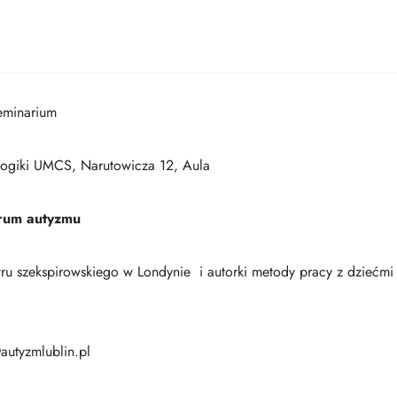
eminarium
gogiki UMCS, Narutowicza 12, Aula
rum autyzmu
eatru szekspirowskiego w Londynie i autorki metody pracy z dziećm
autyzmlublin.pl