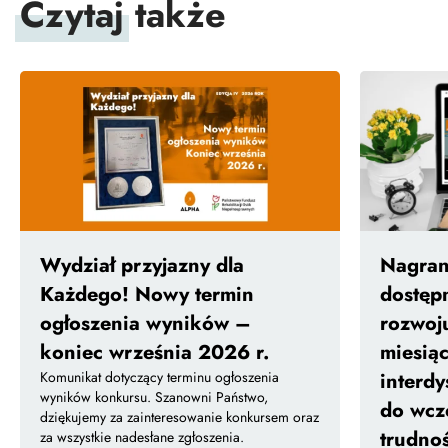
Czytaj
także
Wydział przyjazny dla
Nagrani
Każdego! Nowy termin
dostęp
ogłoszenia wyników –
rozwoj
koniec września 2026 r.
miesiąc
Komunikat dotyczący terminu ogłoszenia
interdy
wyników konkursu. Szanowni Państwo,
do wcz
dziękujemy za zainteresowanie konkursem oraz
trudno
za wszystkie nadesłane zgłoszenia.