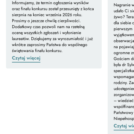
Informujemy, że termin ogłoszenia wyników
Nagranie we
oraz finału konkursu został przesunięty z końca
udało Ci si
sierpnia na koniec września 2026 roku.
żywo? Tera
Prosimy o jeszcze chwilę cierpliwości.
dla siebie
Dodatkowy czas pozwoli nam na rzetelną
pierwszym 
ocenę wszystkich zgłoszeń i wyłonienie
wyjątkowem
laureatów. Dziękujemy za wyrozumiałość i już
obserwacja
wkrótce zaprosimy Państwa do wspólnego
na pojawia
świętowania finału konkursu.
ogromne zna
Czytaj więcej
Gościem dr
była dr Syl
specjalistk
wspomagani
rodziny. Z
udostępnien
zorganizow
– wiedzieć
współfinan
Państwowy 
Niepełnos
Czytaj wi