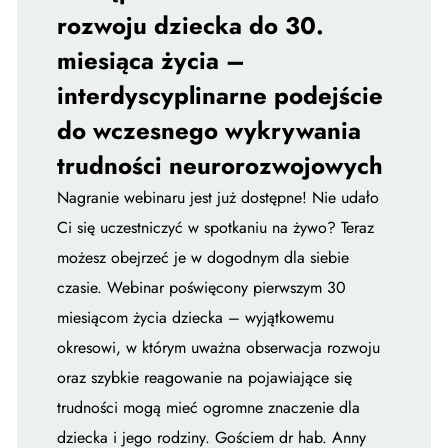
rozwoju dziecka do 30.
miesiąca życia –
interdyscyplinarne podejście
do wczesnego wykrywania
trudności neurorozwojowych
Nagranie webinaru jest już dostępne! Nie udało
Ci się uczestniczyć w spotkaniu na żywo? Teraz
możesz obejrzeć je w dogodnym dla siebie
czasie. Webinar poświęcony pierwszym 30
miesiącom życia dziecka – wyjątkowemu
okresowi, w którym uważna obserwacja rozwoju
oraz szybkie reagowanie na pojawiające się
trudności mogą mieć ogromne znaczenie dla
dziecka i jego rodziny. Gościem dr hab. Anny