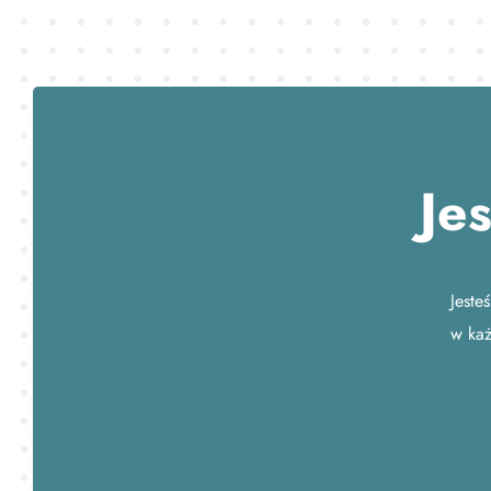
Je
Jeste
w każ