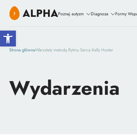
Poznaj autyzm
Diagnoza
Formy Wspa
Open toolbar
Strona główna
Warsztaty metodą Rytmu Serca Kelly Hunter
Wydarzenia