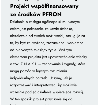
Projekt współfinansowany
ze środków PFRON
Działania o zasięgu ogólnopolskim. Naszym
celem jest pokazanie, że każde dziecko,
niezależnie od swoich możliwości, zasługuje na
to, by być zauważone, zrozumiane i wspierane
od pierwszych miesięcy życia. Ważnym
elementem projektu jest upowszechnianie wiedzy
o tzw. Z.N.A.K.I. – zachowania i sygnały, które
mogą pomóc w lepszym rozumieniu
indywidualnych potrzeb. Uczymy, jak je
rozpoznawać i interpretować, by możliwie
wcześnie podjąć działania wspierające rozwój.
W ten sposób projekt przyczynia się do