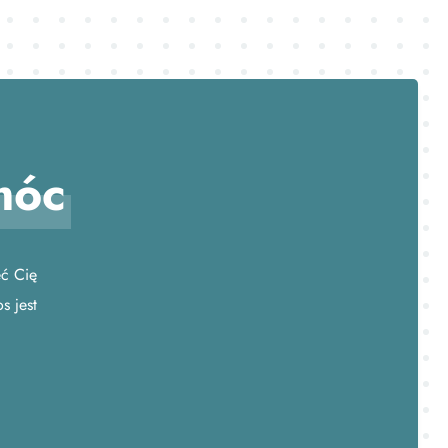
móc
eć Cię
s jest