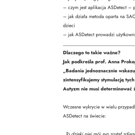
– czym jest aplikacja ASDetect – 
– jak działa metoda oparta na SAC
dzieci
– jak ASDetect prowadzi użytkowni
_____________________________
Dlaczego to takie ważne?
Jak podkreśla prof. Anna Proko
„Badania jednoznacznie wskazuj
zintensyfikujemy stymulację tych
Autyzm nie musi determinować ż
Wczesne wykrycie w wielu przypadka
ASDetect na świecie:
„To dzięki niej mój syn został zdi