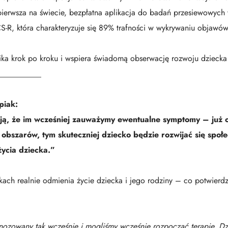
pierwsza na świecie, bezpłatna aplikacja do badań przesiewowych
S-R, która charakteryzuje się 89% trafności w wykrywaniu objawó
ka krok po kroku i wspiera świadomą obserwację rozwoju dziecka
___________
piak:
ą, że im wcześniej zauważymy ewentualne symptomy – już o
 obszarów, tym skuteczniej dziecko będzie rozwijać się społe
ycia dziecka.”
ch realnie odmienia życie dziecka i jego rodziny – co potwierdza
agnozowany tak wcześnie i mogliśmy wcześnie rozpocząć terapie. Dz