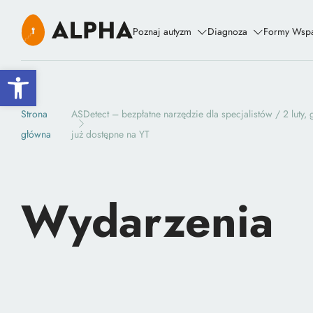
Poznaj autyzm
Diagnoza
Formy Wspa
Open toolbar
Strona
ASDetect – bezpłatne narzędzie dla specjalistów / 2 luty,
główna
już dostępne na YT
Wydarzenia