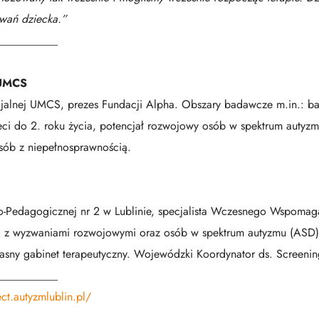
owań dziecka.”
___________
 UMCS
jalnej UMCS, prezes Fundacji Alpha. Obszary badawcze m.in.: ba
eci do 2. roku życia, potencjał rozwojowy osób w spektrum autyzm
ób z niepełnosprawnością.
-Pedagogicznej nr 2 w Lublinie, specjalista Wczesnego Wspom
eci z wyzwaniami rozwojowymi oraz osób w spektrum autyzmu (AS
łasny gabinet terapeutyczny. Wojewódzki Koordynator ds. Screeni
___________
ect.autyzmlublin.pl/