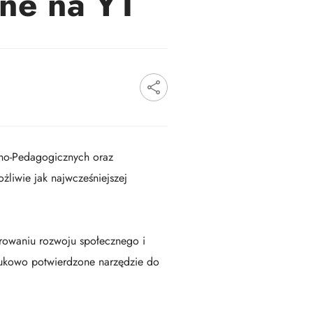
pne na YT
no-Pedagogicznych oraz
żliwie jak najwcześniejszej
orowaniu rozwoju społecznego i
aukowo potwierdzone narzędzie do