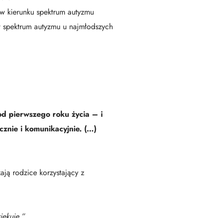
 w kierunku spektrum autyzmu
w spektrum autyzmu u najmłodszych
d pierwszego roku życia – i
cznie i komunikacyjnie. (…)
ją rodzice korzystający z
iękuję.”