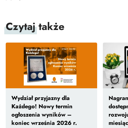
Czytaj
także
Wydział przyjazny dla
Nagrani
Każdego! Nowy termin
dostęp
ogłoszenia wyników –
rozwoj
koniec września 2026 r.
miesiąc