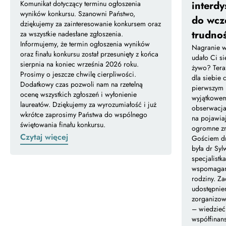
Komunikat dotyczący terminu ogłoszenia
interdy
wyników konkursu. Szanowni Państwo,
do wcz
dziękujemy za zainteresowanie konkursem oraz
trudno
za wszystkie nadesłane zgłoszenia.
Informujemy, że termin ogłoszenia wyników
Nagranie we
oraz finału konkursu został przesunięty z końca
udało Ci si
sierpnia na koniec września 2026 roku.
żywo? Tera
Prosimy o jeszcze chwilę cierpliwości.
dla siebie
Dodatkowy czas pozwoli nam na rzetelną
pierwszym 
ocenę wszystkich zgłoszeń i wyłonienie
wyjątkowem
laureatów. Dziękujemy za wyrozumiałość i już
obserwacja
wkrótce zaprosimy Państwa do wspólnego
na pojawia
świętowania finału konkursu.
ogromne zna
Czytaj więcej
Gościem dr
była dr Syl
specjalistk
wspomagani
rodziny. Z
udostępnien
zorganizow
– wiedzieć
współfinan