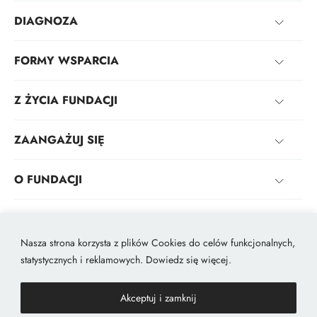
DIAGNOZA
FORMY WSPARCIA
Z ŻYCIA FUNDACJI
ZAANGAŻUJ SIĘ
O FUNDACJI
KONTAKT
Nasza strona korzysta z plików Cookies do celów funkcjonalnych,
statystycznych i reklamowych. Dowiedz się więcej.
2026 © Made with passion by
hwsdigital.pl
Polityka prywatności
Deklaracja dostępności
Akceptuj i zamknij